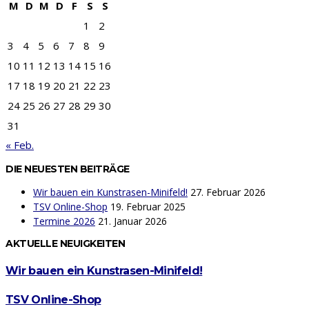
M
D
M
D
F
S
S
1
2
3
4
5
6
7
8
9
10
11
12
13
14
15
16
17
18
19
20
21
22
23
24
25
26
27
28
29
30
31
« Feb.
DIE NEUESTEN BEITRÄGE
Wir bauen ein Kunstrasen-Minifeld!
27. Februar 2026
TSV Online-Shop
19. Februar 2025
Termine 2026
21. Januar 2026
AKTUELLE NEUIGKEITEN
Wir bauen ein Kunstrasen-Minifeld!
TSV Online-Shop